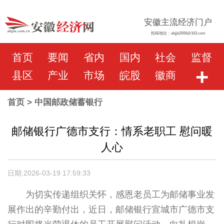
安徽主流经济门户
投稿地址：ahjjb2006@163.com
首页
要闻
省内
国内
社会
监督
+
县区
产业
市场
皖股
徽商
首页
> 中国邮政储蓄银行
邮储银行广德市支行：情系老职工 慰问暖
人心
日期:2026-03-19 17:59:33
为切实传递组织关怀，感恩老员工为邮储事业发
展作出的辛勤付出，近日，邮储银行宣城市广德市支