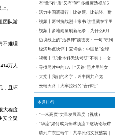
锁“稻花香里说丰年”的多彩诗意生活
·
有“量”有“质”又有“智” 多维度透视前5
以上。
个月物流运行“成绩单”
·
活力中国调研行丨比钢硬、比铝轻、耐
祖团队游
腐蚀 河北造新材料要“上天”
·
视频丨两封抗战烈士家书 读懂藏在字里
行间的家国之爱
·
视频丨多地雨量刷新纪录，为什么6月
北方频繁降雨？专家解析
·
边境线上的“活界碑”魏德友：一句“守到
情不难理
走不动”，让两代接力守山河
·
经济热点快评丨麦肯锡：中国是“全球
最硬核的健身房”
·
视频丨“职业本科无法考研”不实！一文
414万人
了解院校专业、培养模式
·
寻找照片中的TA丨“天路”照片里的女
孩，如今怎么样了
·
大党丨我们的名字，叫中国共产党
·
云端天路｜火车拉出的“合作社”
元，且环
本月排行
很大程度
·
“一米高度”丈量发展温度（视线）
生安全疑
·
“华流”如何成为全球顶流？这场论坛讲
明白了
·
请到广东过端午！共享民俗文旅盛宴｜