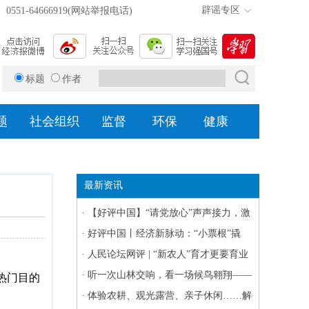
辟谣专区
0551-64666919(网站举报电话)
标题
作者
题
社会组织
监督
环保
健康
最新资讯
·
【好评中国】“请党放心”声声接力，激
荡百年大党最嘹亮的青春回响
·
好评中国丨经济新脉动：“小票根”撬
动“大消费”
·
人民论坛网评 | “新农人”育才更要育业
——乡村善治系列评
·
听一次山林交响，看一场候鸟翱翔——
热门目的
奔赴绿水青山里的诗意远方
·
体验农耕、观光露营、亲子休闲……解