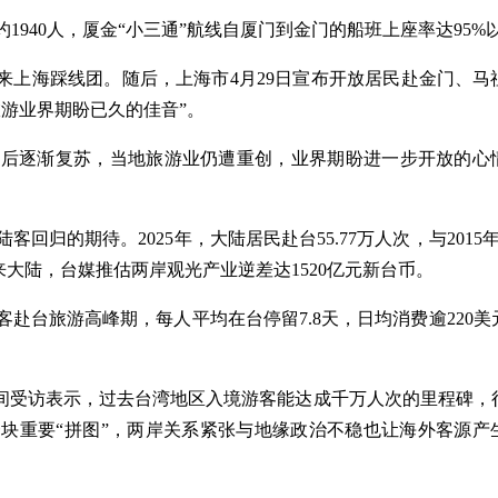
940人，厦金“小三通”航线自厦门到金门的船班上座率达95%
上海踩线团。随后，上海市4月29日宣布开放居民赴金门、马
游业界期盼已久的佳音”。
逐渐复苏，当地旅游业仍遭重创，业界期盼进一步开放的心
的期待。2025年，大陆居民赴台55.77万人次，与2015年
民来大陆，台媒推估两岸观光产业逆差达1520亿元新台币。
台旅游高峰期，每人平均在台停留7.8天，日均消费逾220美
间受访表示，过去台湾地区入境游客能达成千万人次的里程碑，
块重要“拼图”，两岸关系紧张与地缘政治不稳也让海外客源产