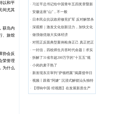
持以和平
学习粤报
·
习近平总书记给中国青年五四奖章暨新
民间尤其
时代青年先锋奖获奖者代表的回信在广
·
安徽这座“山”，不一般
大青年中引发热烈反响
·
日本民众抗议政府修宪扩军 反对解禁杀
伤性武器出口
·
深观察｜激发文化创新活力，加快文化
，获岛内
产业高质量发展
·
做强做优做大实体经济
行、旅馆
·
对照正反面典型案例检身正己 真正把正
确政绩观内化于心外化于行
·
一封信，四校师生共答时代命题丨求实
障协会反
学、务实业 学习贯彻总书记回信精神④
·
拆解了31省市超200万字的“十五五”规
会荣誉理
划文本，我们发现了这些“热词”
·
小岗的麦子熟了
，为什么
·
新发现东京审判“萨顿档案”揭露侵华日
军四方面暴行
·
视频丨跟着“阿嬷” 沉浸式解锁汕头独特
风情
·
【理响中国·经视图】在发展新质生产
力上走在前列