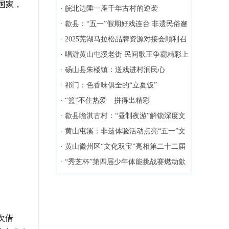
国家，
·
皖北边陲一座千年古村的逆袭
·
歙县：“五一”假期好戏连台 非遗民俗邂
逅戏剧雅韵
·
2025芜湖马拉松品牌资源对接会顺利召
开
·
唱游黄山屯溪老街 民间歌王争霸精彩上
演
·
砀山县朱楼镇：送戏进村润民心
·
祁门：色香味俱全的“立夏饭”
·
“篮”不住热爱 拼得出精彩
·
歙县瞻淇古村：“昼制夜游”解锁深度文
化体验
·
黄山屯溪：非遗体验活动点亮“五一”文
旅市场
·
黄山徽州区“文化双宝”亮相第二十二届
深圳文博会
·
“秀芝杯”第四届少年体能挑战赛燃动歙
县
次借