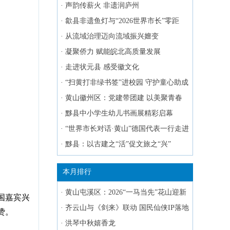
持续发展黄山对话会举办
·
声韵传薪火 非遗润庐州
·
歙县非遗鱼灯与“2026世界市长”零距
离“对话”
·
从流域治理迈向流域振兴嬗变
·
凝聚侨力 赋能皖北高质量发展
·
走进状元县 感受徽文化
·
“扫黄打非绿书签”进校园 守护童心助成
长
·
黄山徽州区：党建带团建 以美聚青春
·
黟县中小学生幼儿书画展精彩启幕
·
“世界市长对话·黄山”德国代表一行走进
屯溪老街
·
黟县：以古建之“活”促文旅之“兴”
本月排行
·
黄山屯溪区：2026“一马当先”花山迎新
国嘉宾兴
跑启幕
·
齐云山与《剑来》联动 国民仙侠IP落地
赞。
白岳
·
洪琴中秋嬉香龙