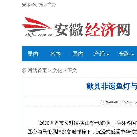
安徽经济报业主办
要闻
省内
国内
产经
金融
网站首页
>
文化
> 正文
歙县非遗鱼灯与“
2026-06-01 07:52:0
“2026世界市长对话·黄山”活动期间，境
匠心与民俗风情的交融碰撞下，沉浸式感受中华传