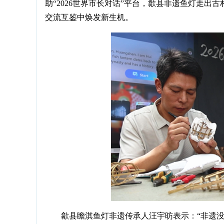
助“2026世界市长对话”平台，歙县非遗鱼灯走
交流互鉴中焕发新生机。
歙县瞻淇鱼灯非遗传承人汪宇昉表示：“非遗