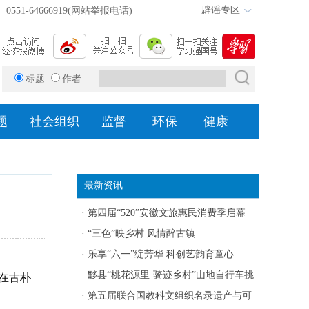
辟谣专区
0551-64666919(网站举报电话)
标题
作者
题
社会组织
监督
环保
健康
最新资讯
·
第四届“520”安徽文旅惠民消费季启幕
·
“三色”映乡村 风情醉古镇
·
乐享“六一”绽芳华 科创艺韵育童心
·
黟县“桃花源里·骑迹乡村”山地自行车挑
，在古朴
战赛圆满举行
·
第五届联合国教科文组织名录遗产与可