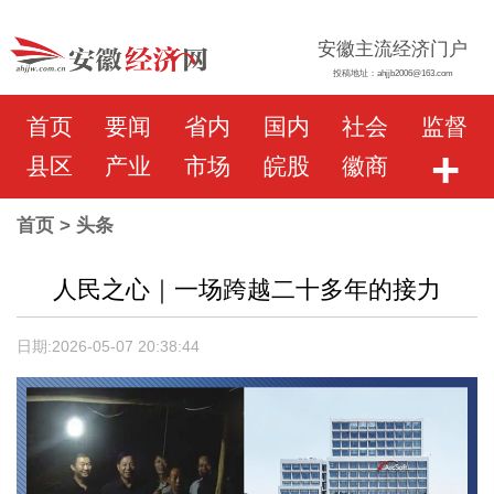
安徽主流经济门户
投稿地址：ahjjb2006@163.com
首页
要闻
省内
国内
社会
监督
+
县区
产业
市场
皖股
徽商
首页
> 头条
人民之心｜一场跨越二十多年的接力
日期:2026-05-07 20:38:44