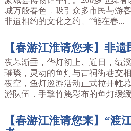
蒙城县博物馆举行。200多位舞
城万般春色，吸引众多市民与游
非遗相约的文化之约。“能在春...
【春游江淮请您来】非遗
夜幕渐垂，华灯初上。近日，绩
璀璨，灵动的鱼灯与古祠街巷交
夜空，鱼灯巡游活动正式拉开帷
游队伍，手擎竹篾彩布的鱼灯缓缓前
【春游江淮请您来】“渡