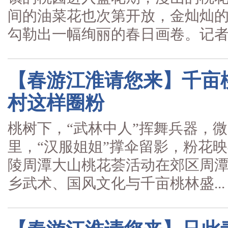
间的油菜花也次第开放，金灿灿
勾勒出一幅绚丽的春日画卷。记者..
【春游江淮请您来】千亩
村这样圈粉
桃树下，“武林中人”挥舞兵器，
里，“汉服姐姐”撑伞留影，粉花映
陵周潭大山桃花荟活动在郊区周
乡武术、国风文化与千亩桃林盛...