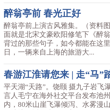
醉翁亭前 春光正好
醉翁亭前上演古风雅集。（资料图片
面就是北宋文豪欧阳修笔下《醉
背过的那些句子，如今都能在这里
日，一辆来自上海的旅游大...
春游江淮请您来 | 走“马
平天湖“天路”。饶颐 摄九子岩飞瀑
言人毛宁在海外社交平台发布池州
内，80米山崖飞瀑倾泻、水雾漫山