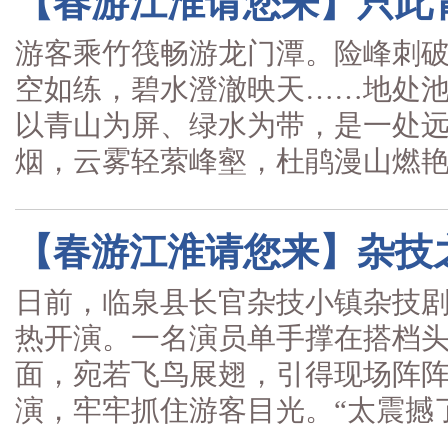
【春游江淮请您来】只此
游客乘竹筏畅游龙门潭。险峰刺
空如练，碧水澄澈映天……地处
以青山为屏、绿水为带，是一处远
烟，云雾轻萦峰壑，杜鹃漫山燃艳..
【春游江淮请您来】杂技
日前，临泉县长官杂技小镇杂技
热开演。一名演员单手撑在搭档
面，宛若飞鸟展翅，引得现场阵
演，牢牢抓住游客目光。“太震撼了.