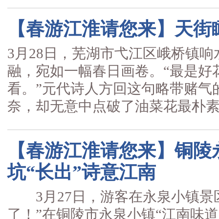
【春游江淮请您来】天街瞰
3月28日，芜湖市弋江区峨桥镇
融，宛如一幅春日画卷。“最是好
看。”元代诗人方回这句略带赌气
奈，却无意中点破了油菜花最朴素的
【春游江淮请您来】铜陵
坑“长出”诗意江南
3月27日，游客在永泉小镇景
了！”在铜陵市永泉小镇“江南味