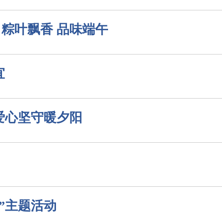
粽叶飘香 品味端午
宜
爱心坚守暖夕阳
”主题活动