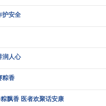
诈护安全
讲润人心
赛粽香
粽飘香 医者欢聚话安康