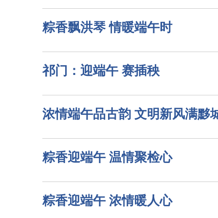
粽香飘洪琴 情暖端午时
祁门：迎端午 赛插秧
浓情端午品古韵 文明新风满黟
粽香迎端午 温情聚检心
粽香迎端午 浓情暖人心