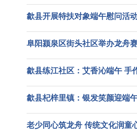
歙县开展特扶对象端午慰问活
阜阳颍泉区街头社区举办龙舟
歙县练江社区：艾香沁端午 手
歙县杞梓里镇：银发笑颜迎端午
老少同心筑龙舟 传统文化润童