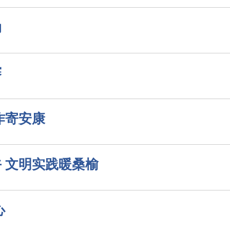
动
赛
作寄安康
 文明实践暖桑榆
心