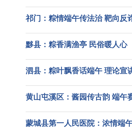
祁门：粽情端午传法治 靶向反
黟县：粽香满渔亭 民俗暖人心
泗县：粽叶飘香话端午 理论宣
黄山屯溪区：酱园传古韵 端午
蒙城县第一人民医院：浓情端午