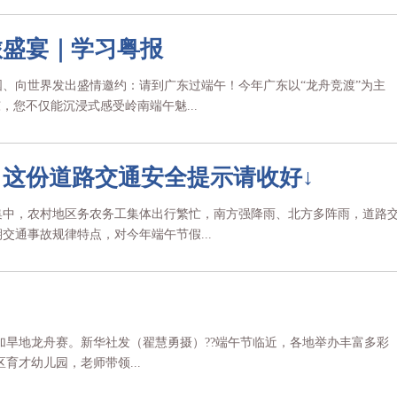
旅盛宴｜学习粤报
、向世界发出盛情邀约：请到广东过端午！今年广东以“龙舟竞渡”为主
，您不仅能沉浸式感受岭南端午魅...
这份道路交通安全提示请收好↓
集中，农村地区务农务工集体出行繁忙，南方强降雨、北方多阵雨，道路
通事故规律特点，对今年端午节假...
参加旱地龙舟赛。新华社发（翟慧勇摄）??端午节临近，各地举办丰富多彩
育才幼儿园，老师带领...