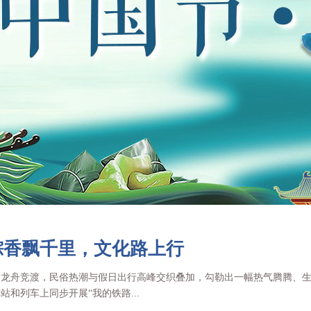
粽香飘千里，文化路上行
，龙舟竞渡，民俗热潮与假日出行高峰交织叠加，勾勒出一幅热气腾腾、
和列车上同步开展“我的铁路...