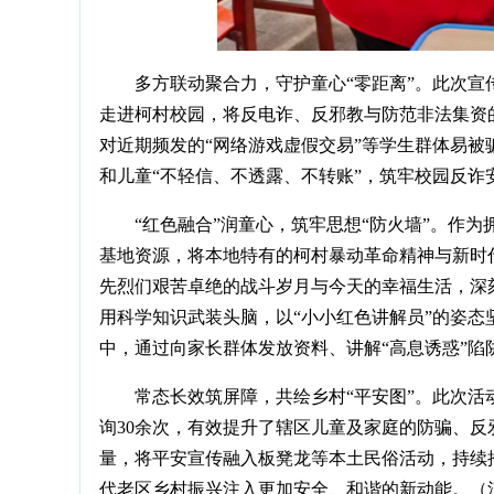
多方联动聚合力，守护童心“零距离”。此次宣
走进柯村校园，将反电诈、反邪教与防范非法集资
对近期频发的“网络游戏虚假交易”等学生群体易
和儿童“不轻信、不透露、不转账”，筑牢校园反诈
“红色融合”润童心，筑牢思想“防火墙”。作
基地资源，将本地特有的柯村暴动革命精神与新时
先烈们艰苦卓绝的战斗岁月与今天的幸福生活，深
用科学知识武装头脑，以“小小红色讲解员”的姿态
中，通过向家长群体发放资料、讲解“高息诱惑”陷
常态长效筑屏障，共绘乡村“平安图”。此次活
询30余次，有效提升了辖区儿童及家庭的防骗、
量，将平安宣传融入板凳龙等本土民俗活动，持续
代老区乡村振兴注入更加安全、和谐的新动能。（