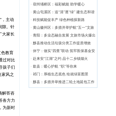
开园
·
宿州埇桥区：福彩赋能 助学暖心
·
黄山屯溪区：追“清”逐“绿” 建生态和谐
”，主动
家园
·
科技赋能促丰产 绿色种植探新路
间隙。针
·
黄山徽州区：多措并举护航“五一”文旅
广大家长
市场
·
青阳：多业态融合发展 文旅市场火爆出
圈
·
黟县推动生活垃圾分类工作提质增效
·
休宁：做实“四查”联动 筑牢医保基金安
红色教育
全屏障
·
赴来安“江湖”之约 品十二乡镇烟火
通过对比
·
歙县：暖心护航 “职”等你来
导孩子们
良家风之
·
祁门：厚植生态底色 绘就绿富图景
·
黟县：多措并举推进二轮土地延包工作
场解答咨
等各方力
，为新时