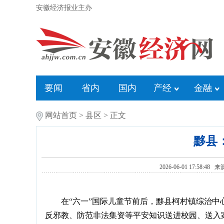
安徽经济报业主办
要闻
省内
国内
产经
金融
网站首页
>
县区
> 正文
黟县
2026-06-01 17:58:48 
在“六一”国际儿童节前后，黟县柯村镇综治
反邪教、防范非法集资等平安知识送进校园、送入