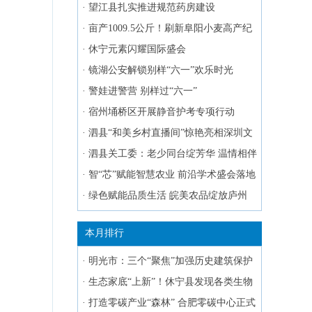
·
望江县扎实推进规范药房建设
·
亩产1009.5公斤！刷新阜阳小麦高产纪
录
·
休宁元素闪耀国际盛会
·
镜湖公安解锁别样“六一”欢乐时光
·
警娃进警营 别样过“六一”
·
宿州埇桥区开展静音护考专项行动
·
泗县“和美乡村直播间”惊艳亮相深圳文
博会
·
泗县关工委：老少同台绽芳华 温情相伴
庆“六一”
·
智“芯”赋能智慧农业 前沿学术盛会落地
蚌埠
·
绿色赋能品质生活 皖美农品绽放庐州
本月排行
·
明光市：三个“聚焦”加强历史建筑保护
·
生态家底“上新”！休宁县发现各类生物
物种1737种
·
打造零碳产业“森林” 合肥零碳中心正式