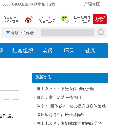
辟谣专区
0551-64666919(网站举报电话)
标题
作者
题
社会组织
监督
环保
健康
最新资讯
·
黄山徽州区：阳光医保 初心护航
·
黟县：童心筑梦 平安相伴
·
休宁：“量体裁衣” 着力提升游客体验感
与获得感
·
徽州鱼灯亮相西班牙马德里
信诈骗、
·
黄山屯溪区：古韵藏优雅 时尚绽芳华