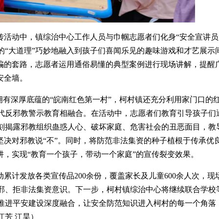
传活动中，镇综治中心工作人员与巾帼志愿者们化身“安全宣讲员
的“大道理”巧妙地融入到孩子们喜闻乐见的趣味游戏和才艺展示
被骗的套路，志愿者运用通俗易懂的典型案例进行现场讲解，提醒
安全墙。
为拥有深厚底蕴的“皖南红色第一村”，柯村镇还充分利用家门口的
代反邪教警示教育相融合。在活动中，志愿者们教育引导孩子们
刻揭露邪教组织蛊惑人心、破坏家庭、危害社会的丑恶面目，教
坚决对邪教说“不”。同时，将防范非法集资的种子植根于传承优
阱，实现“教育一个孩子，带动一个家庭”的宣传裂变效果。
动累计发放各类宣传品200余份，覆盖家长及儿童600余人次，现
反邪、拒非法集资意识。下一步，柯村镇综治中心将继续联合学校
推进平安建设深度融合，让安全防范知识进入柯村的每一个角落
江芳 江昊）