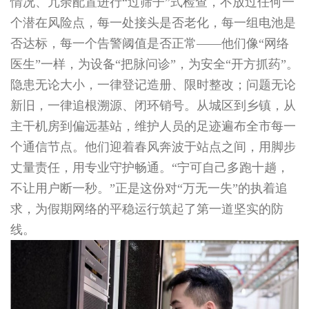
情况、冗余配置进行“过筛子”式检查，不放过任何一
个潜在风险点，每一处接头是否老化，每一组电池是
否达标，每一个告警阈值是否正常——他们像“网络
医生”一样，为设备“把脉问诊”，为安全“开方抓药”。
隐患无论大小，一律登记造册、限时整改；问题无论
新旧，一律追根溯源、闭环销号。从城区到乡镇，从
主干机房到偏远基站，维护人员的足迹遍布全市每一
个通信节点。他们迎着春风奔波于站点之间，用脚步
丈量责任，用专业守护畅通。“宁可自己多跑十趟，
不让用户断一秒。”正是这份对“万无一失”的执着追
求，为假期网络的平稳运行筑起了第一道坚实的防
线。