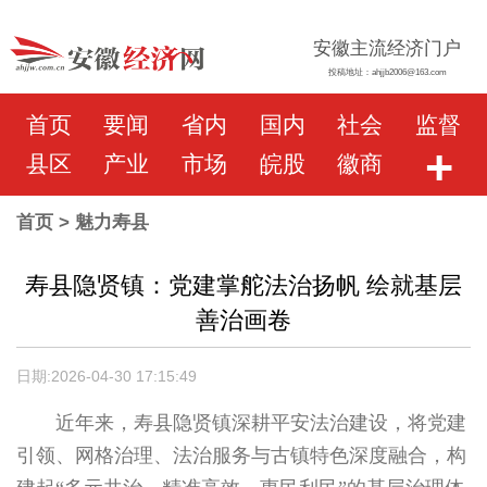
安徽主流经济门户
投稿地址：ahjjb2006@163.com
首页
要闻
省内
国内
社会
监督
+
县区
产业
市场
皖股
徽商
首页
> 魅力寿县
寿县隐贤镇：党建掌舵法治扬帆 绘就基层
善治画卷
日期:2026-04-30 17:15:49
近年来，寿县隐贤镇深耕平安法治建设，将党建
引领、网格治理、法治服务与古镇特色深度融合，构